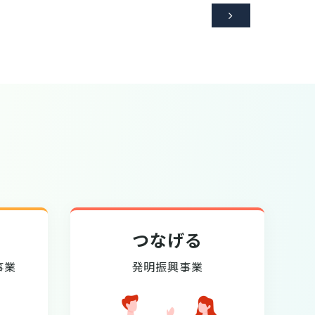

つなげる
事業
発明振興事業