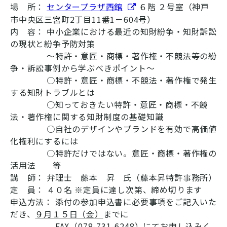
場 所：
センタープラザ西館
６階 ２号室（神戸
市中央区三宮町2丁目11番1－604号）
内 容： 中小企業における最近の知財紛争・知財訴訟
の現状と紛争予防対策
～特許・意匠・商標・著作権・不競法等の紛
争・訴訟事例から学ぶべきポイント～
○特許・意匠・商標・不競法・著作権で発生
する知財トラブルとは
○知っておきたい特許・意匠・商標・不競
法・著作権に関する知財制度の基礎知識
○自社のデザインやブランドを有効で高価値
化権利にするには
○特許だけではない。意匠・商標・著作権の
活用法 等
講 師： 弁理士 藤本 昇 氏（藤本昇特許事務所）
定 員： ４０名 ※定員に達し次第、締め切ります
申込方法： 添付の参加申込書に必要事項をご記入いた
だき、
９月１５日（金）
までに
FAX（078-731-6248）にてお申し込みく