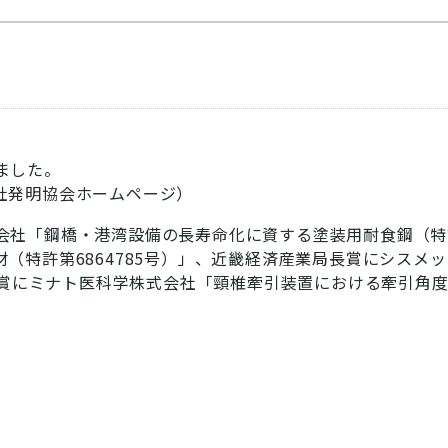
ました。
社発明協会ホームページ）
社「鋼橋・港湾設備の長寿命化に資する塗装用耐食鋼（特許第
（特許第6864785号）」、近畿経済産業局長賞にシスメ
長賞にミナト医科学株式会社「頸椎牽引装置における牽引角度調