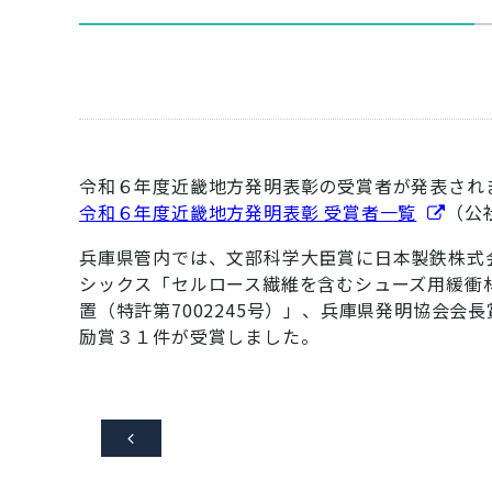
令和６年度近畿地方発明表彰の受賞者が発表され
令和６
年度近畿地方発明表彰 受賞者一覧
（公
兵庫県管内では、文部科学大臣賞に日本製鉄株式会
シックス「セルロース繊維を含むシューズ用緩衝材
置（特許第7002245号）」、兵庫県発明協会会
励賞３１件が受賞しました。
