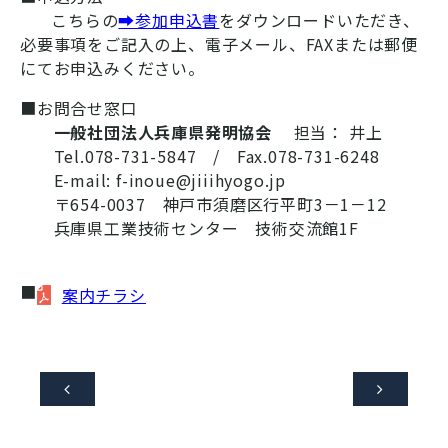
こちらの
➡
参加申込書
をダウンロードいただき、
必要事項をご記入の上、電子メール、FAXまたは郵便
にてお申込みください。
■お問合せ窓口
一般社団法人
兵庫県発明協会
担当： 井上
Tel.078-731-5847 / Fax.078-731-6248
E-mail: f-inoue@jiiihyogo.jp
〒654-0037 神戸市須磨区行平町3－1－12
兵庫県工業技術センター 技術交流館1F
■
案内チラシ

